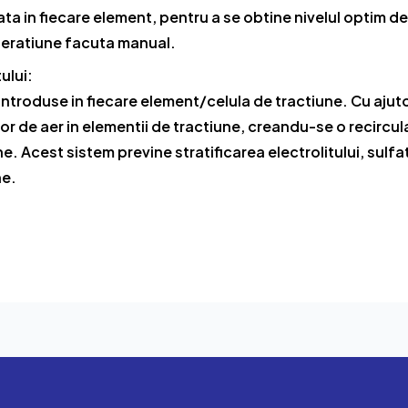
a in fiecare element, pentru a se obtine nivelul optim de 
peratiune facuta manual.
ului:
introduse in fiecare element/celula de tractiune. Cu ajut
r de aer in elementii de tractiune, creandu-se o recirculare
e. Acest sistem previne stratificarea electrolitului, sulfa
ne.