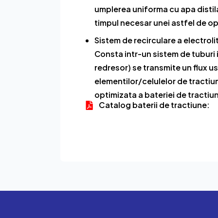
umplerea uniforma cu apa distilat
timpul necesar unei astfel de o
Sistem de recirculare a electrolit
Consta intr-un sistem de tuburi 
redresor) se transmite un flux uso
elementilor/celulelor de tractiun
optimizata a bateriei de tractiu
Catalog baterii de tractiune: