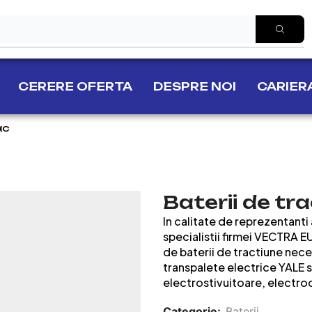
CERERE OFERTA
DESPRE NOI
CARIER
ac
Baterii de tr
In calitate de reprezentant
specialistii firmei VECTRA 
de baterii de tractiune nece
transpalete electrice YALE 
electrostivuitoare, electroca
Categorie:
Baterii