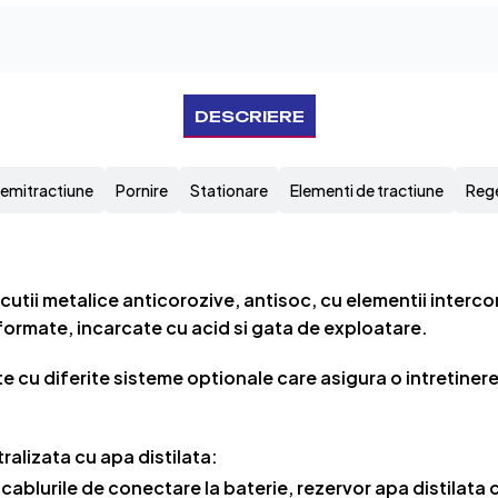
DESCRIERE
emitractiune
Pornire
Stationare
Elementi de tractiune
Rege
n cutii metalice anticorozive, antisoc, cu elementii intercon
formate, incarcate cu acid si gata de exploatare.
ate cu diferite sisteme optionale care asigura o intretiner
alizata cu apa distilata:
v cablurile de conectare la baterie, rezervor apa distilata