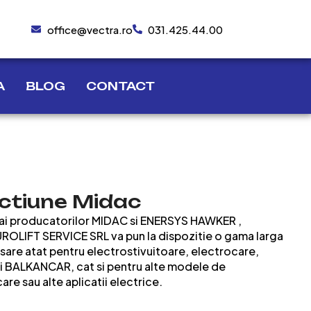
office@vectra.ro
031.425.44.00
A
BLOG
CONTACT
actiune Midac
i ai producatorilor MIDAC si ENERSYS HAWKER ,
EUROLIFT SERVICE SRL va pun la dispozitie o gama larga
sare atat pentru electrostivuitoare, electrocare,
si BALKANCAR, cat si pentru alte modele de
re sau alte aplicatii electrice.