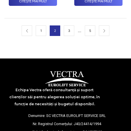
CITEȘTE MAI MULT
CITEȘTE MAI MULT
…
1
2
3
5
Echipa Vectra oferă consultanță și suport
clienților săi pentru alegerea soluției optime, în
funcție de necesități și bugetul disponibil.
Denumire: SC VECTRA EUROLIFT SERVICE SRL
Nr. Registrul Comerțului: J40/24414/1994