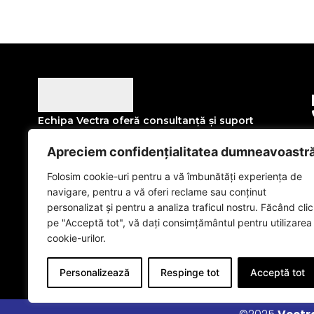
Echipa Vectra oferă consultanță și suport
clienților săi pentru alegerea soluției optime, în
Apreciem confidențialitatea dumneavoastr
funcție de necesități și bugetul disponibil.
Folosim cookie-uri pentru a vă îmbunătăți experiența de
Denumire: SC VECTRA EUROLIFT SERVICE SRL
navigare, pentru a vă oferi reclame sau conținut
Nr. Registrul Comerțului: J40/24414/1994
personalizat și pentru a analiza traficul nostru. Făcând clic
pe "Acceptă tot", vă dați consimțământul pentru utilizarea
CUI / Cod unic de înregistrare: RO6597308
cookie-urilor.
Personalizează
Respinge tot
Acceptă tot