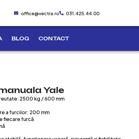
office@vectra.ro
031.425.44.00
A
BLOG
CONTACT
manuala Yale
e greutate: 2500 kg / 600 mm
re a furcilor: 200 mm
e fiecare furcă
onă
 stabilă, funcționare ușoară, siguranță și fiabilitate.