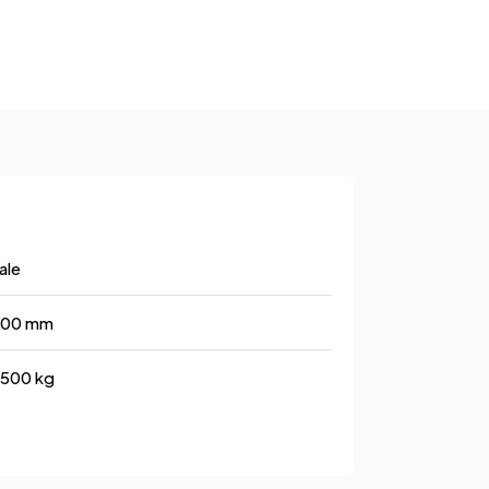
ale
600 mm
500 kg