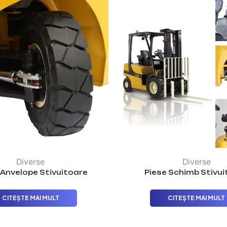
Diverse
Diverse
i Anvelope Stivuitoare
Piese Schimb Stivui
CITEȘTE MAI MULT
CITEȘTE MAI MULT