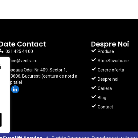
Date Contact
Despre Noi
031.425.44.00
Produse
office@vectra.ro
Stoc Stivuitoare
ă
Soseaua Odai, Nr. 409, Sector 1,
Cerere oferta
013606, Bucuresti (centura de nord a
Despre noi
capitalei
Cariera
Blog
Contact