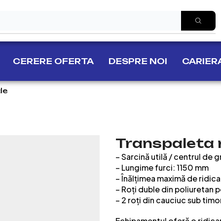
CERERE OFERTA
DESPRE NOI
CARIER
le
Transpaleta 
– Sarcină utilă / centrul d
– Lungime furci: 1150 mm
– Înălțimea maximă de ridica
– Roți duble din poliuretan p
– 2 roți din cauciuc sub tim
Echipamentul oferă o ridicare